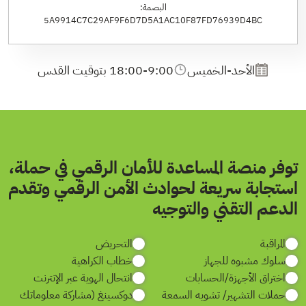
البصمة:
5A9914C7C29AF9F6D7D5A1AC10F87FD76939D4BC
الأحد-الخميس
18:00-9:00 بتوقيت القدس
توفر منصة المساعدة للأمان الرقمي في حملة،
استجابة سريعة لحوادث الأمن الرقمي وتقدم
الدعم التقني والتوجيه
المراقبة
التحريض
سلوك مشبوه للجهاز
خطاب الكراهية
اختراق الأجهزة/الحسابات
انتحال الهوية عبر الإنترنت
حملات التشهير/ تشويه السمعة
دوكسينغ (مشاركة معلوماتك