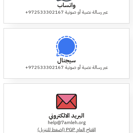
واتساب
عبر رسالة نصية أو صوتية 972533302167+
سيجنال
عبر رسالة نصية أو صوتية 972533302167+
البريد الالكتروني
help@7amleh.org
المفتاح العام PGP (اضغط للتنزيل)